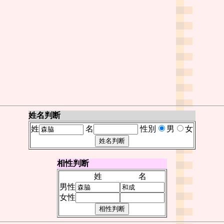
姓名判断
姓
名
性別
男
女
相性判断
姓
名
男性
女性