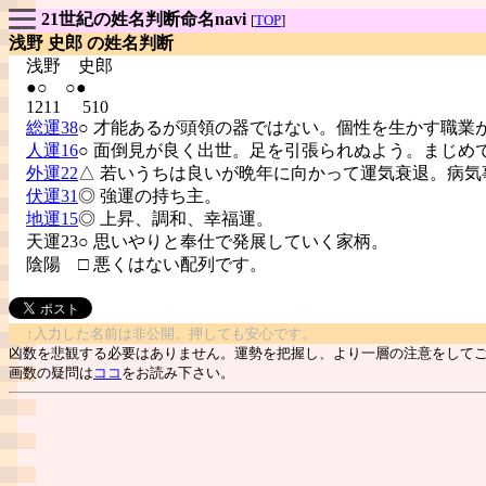
21世紀の姓名判断命名navi
[
TOP
]
浅野 史郎 の姓名判断
浅野
史郎
●○ ○●
1211 510
総運38
○ 才能あるが頭領の器ではない。個性を生かす職業
人運16
○ 面倒見が良く出世。足を引張られぬよう。まじめ
外運22
△ 若いうちは良いが晩年に向かって運気衰退。病気
伏運31
◎ 強運の持ち主。
地運15
◎ 上昇、調和、幸福運。
天運23○ 思いやりと奉仕で発展していく家柄。
陰陽
□ 悪くはない配列です。
↑入力した名前は非公開。押しても安心です。
凶数を悲観する必要はありません。運勢を把握し、より一層の注意をして
画数の疑問は
ココ
をお読み下さい。