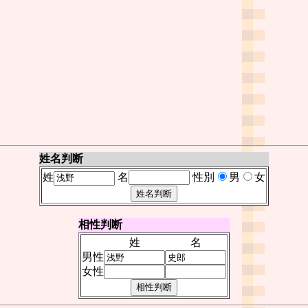
姓名判断
姓
名
性別
男
女
相性判断
姓
名
男性
女性