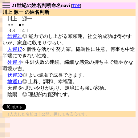
21世紀の姓名判断命名navi
[
TOP
]
川上 源一 の姓名判断
川上
源一
○○ ●○
3 3 14 1
総運21
◎ 能力でのし上がる頭領運。社会的成功は得やす
いが、家庭に収まりづらい。
人運17
○ 個性を活かす努力家。協調性に注意。何事も中途
半端にできない性格。
外運 4
× 生涯失敗の連続。繊細な感覚の持ち主で穏やかな
環境が吉。
伏運32
◎ よい環境で成長できます。
地運15
◎ 上昇、調和、幸福運。
天運 6○ 思いやりがあり、逆境にも強い家柄。
陰陽
◎ 理想的な配列です。
↑入力した名前は非公開。押しても安心です。