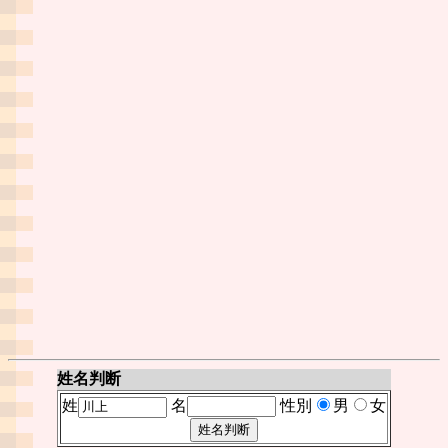
姓名判断
姓
名
性別
男
女