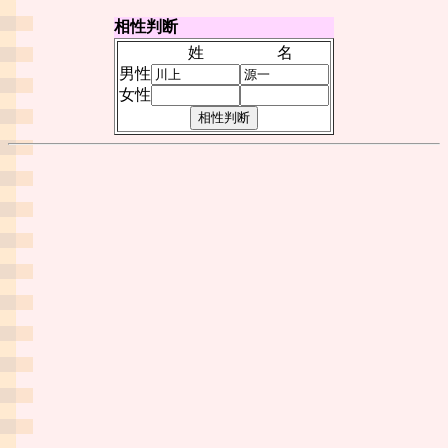
相性判断
姓
名
男性
女性