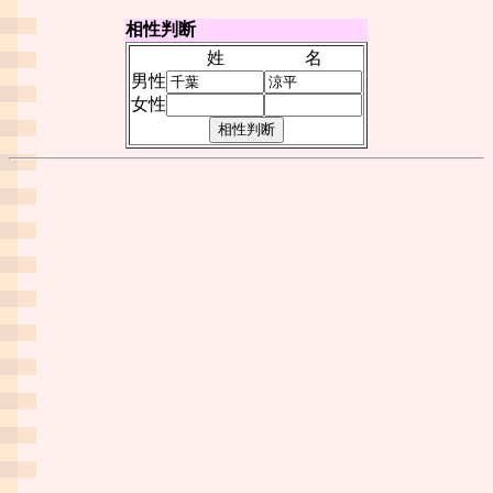
相性判断
姓
名
男性
女性