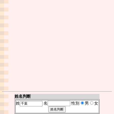
姓名判断
姓
名
性別
男
女