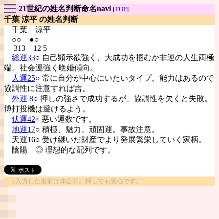
21世紀の姓名判断命名navi
[
TOP
]
千葉 涼平 の姓名判断
千葉
涼平
○○ ●○
313 12 5
総運33
○ 自己顕示欲強く、大成功を掴むか非運の人生両極
端。社会運強く晩婚傾向。
人運25
○ 常に自分が中心にいたいタイプ。能力はあるので
協調性に注意すれば吉。
外運 8
○ 押しの強さで成功するが、協調性を欠くと失敗。
博打投機は避けるよう。
伏運42
× 悪い運数です。
地運17
○ 積極、魅力、頑固運。事故注意。
天運16○ 受け継いだ財産でより発展繁栄していく家柄。
陰陽
◎ 理想的な配列です。
↑入力した名前は非公開。押しても安心です。