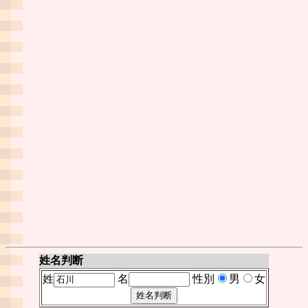
姓名判断
姓
名
性別
男
女