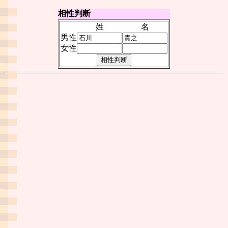
相性判断
姓
名
男性
女性