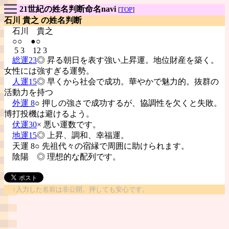
21世紀の姓名判断命名navi
[
TOP
]
石川 貴之 の姓名判断
石川
貴之
○○ ●○
5 3 12 3
総運23
◎ 昇る朝日を表す強い上昇運。地位財産を築く。
女性には強すぎる運勢。
人運15
◎ 早くから社会で成功。華やかで魅力的。抜群の
活動力を持つ
外運 8
○ 押しの強さで成功するが、協調性を欠くと失敗。
博打投機は避けるよう。
伏運30
× 悪い運数です。
地運15
◎ 上昇、調和、幸福運。
天運 8○ 先祖代々の宿縁で周囲に助けられます。
陰陽
◎ 理想的な配列です。
↑入力した名前は非公開。押しても安心です。