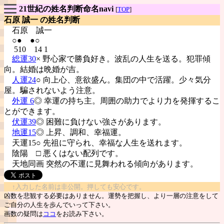
21世紀の姓名判断命名navi
[
TOP
]
石原 誠一 の姓名判断
石原
誠一
○● ●○
510 14 1
総運30
× 野心家で勝負好き。波乱の人生を送る。犯罪傾
向。結婚は晩婚が吉。
人運24
○ 向上心、意欲盛ん。集団の中で活躍。少々気分
屋。騙されないよう注意。
外運 6
◎ 幸運の持ち主。周囲の助力でより力を発揮するこ
とができます。
伏運39
◎ 困難に負けない強さがあります。
地運15
◎ 上昇、調和、幸福運。
天運15○ 先祖に守られ、幸福な人生を送れます。
陰陽
□ 悪くはない配列です。
天地同画 突然の不運に見舞われる傾向があります。
↑入力した名前は非公開。押しても安心です。
凶数を悲観する必要はありません。運勢を把握し、より一層の注意をして
ご自分の人生を歩んでいって下さい。
画数の疑問は
ココ
をお読み下さい。