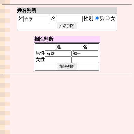
姓名判断
姓
名
性別
男
女
相性判断
姓
名
男性
女性