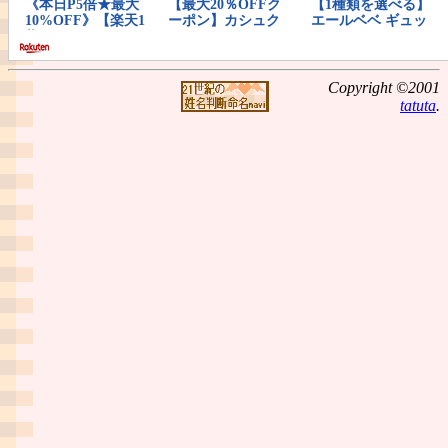
Copyright ©2001
tatuta
.