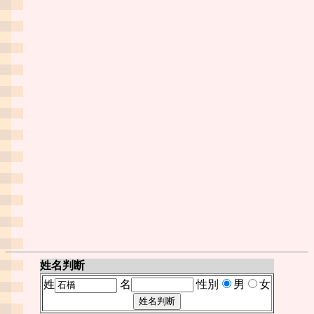
姓名判断
姓
名
性別
男
女