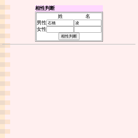
相性判断
姓
名
男性
女性