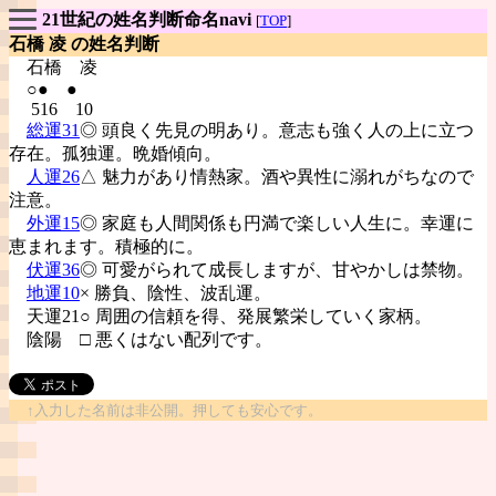
21世紀の姓名判断命名navi
[
TOP
]
石橋 凌 の姓名判断
石橋
凌
○● ●
516 10
総運31
◎ 頭良く先見の明あり。意志も強く人の上に立つ
存在。孤独運。晩婚傾向。
人運26
△ 魅力があり情熱家。酒や異性に溺れがちなので
注意。
外運15
◎ 家庭も人間関係も円満で楽しい人生に。幸運に
恵まれます。積極的に。
伏運36
◎ 可愛がられて成長しますが、甘やかしは禁物。
地運10
× 勝負、陰性、波乱運。
天運21○ 周囲の信頼を得、発展繁栄していく家柄。
陰陽
□ 悪くはない配列です。
↑入力した名前は非公開。押しても安心です。