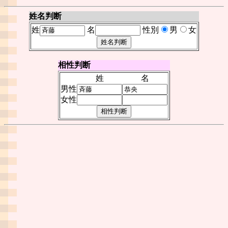
姓名判断
姓
名
性別
男
女
相性判断
姓
名
男性
女性