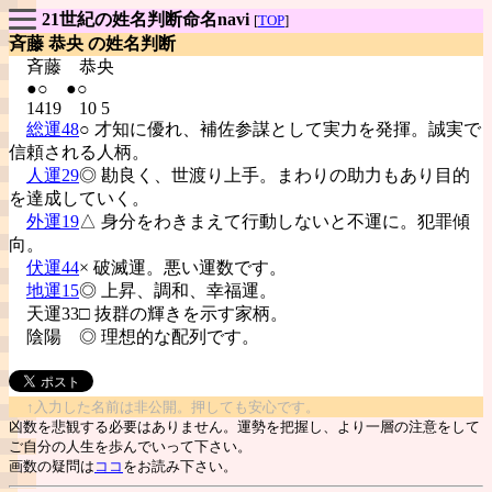
21世紀の姓名判断命名navi
[
TOP
]
斉藤 恭央 の姓名判断
斉藤
恭央
●○ ●○
1419 10 5
総運48
○ 才知に優れ、補佐参謀として実力を発揮。誠実で
信頼される人柄。
人運29
◎ 勘良く、世渡り上手。まわりの助力もあり目的
を達成していく。
外運19
△ 身分をわきまえて行動しないと不運に。犯罪傾
向。
伏運44
× 破滅運。悪い運数です。
地運15
◎ 上昇、調和、幸福運。
天運33□ 抜群の輝きを示す家柄。
陰陽
◎ 理想的な配列です。
↑入力した名前は非公開。押しても安心です。
凶数を悲観する必要はありません。運勢を把握し、より一層の注意をして
ご自分の人生を歩んでいって下さい。
画数の疑問は
ココ
をお読み下さい。