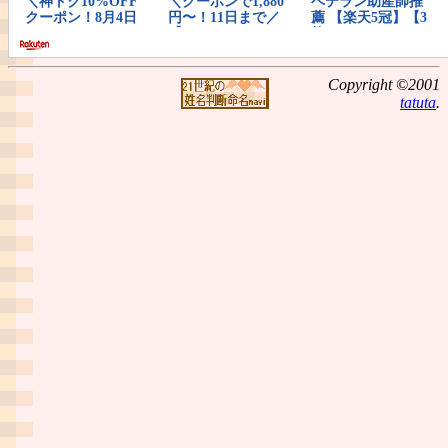
Copyright ©2001
tatuta
.