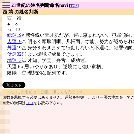
21世紀の姓名判断命名navi
[
TOP
]
西 靖 の姓名判断
西
靖
● ○
6 13
総運19
× 感性鋭い天才肌だが、運に恵まれない。犯罪傾向
人運19
△ 明るく頭脳明晰、几帳面。才能、努力が認められ
外運19
△ 身分をわきまえて行動しないと不運に。犯罪傾向
伏運32
◎ よい環境で成長できます。
地運13
◎ 才知、学芸、弁舌、成功運。
天運 6○ 思いやりがあり、逆境にも強い家柄。
陰陽
◎ 理想的な配列です。
↑入力した名前は非公開。押しても安心です。
凶数を悲観する必要はありません。運勢を把握し、より一層の注意をして
画数の疑問は
ココ
をお読み下さい。