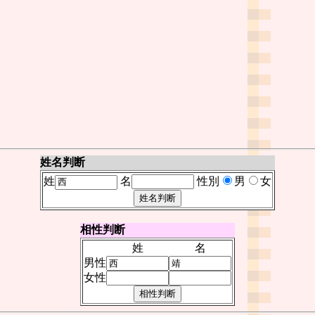
姓名判断
姓
名
性別
男
女
相性判断
姓
名
男性
女性