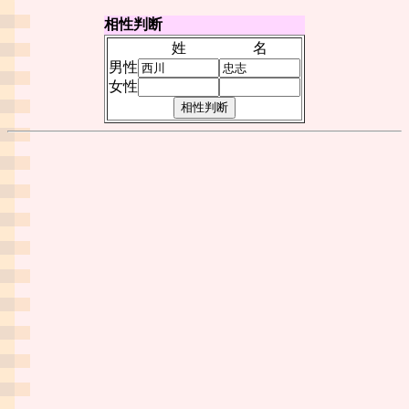
相性判断
姓
名
男性
女性