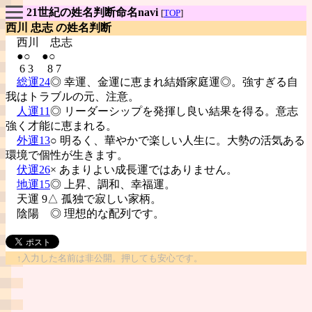
21世紀の姓名判断命名navi
[
TOP
]
西川 忠志 の姓名判断
西川
忠志
●○ ●○
6 3 8 7
総運24
◎ 幸運、金運に恵まれ結婚家庭運◎。強すぎる自
我はトラブルの元、注意。
人運11
◎ リーダーシップを発揮し良い結果を得る。意志
強く才能に恵まれる。
外運13
○ 明るく、華やかで楽しい人生に。大勢の活気ある
環境で個性が生きます。
伏運26
× あまりよい成長運ではありません。
地運15
◎ 上昇、調和、幸福運。
天運 9△ 孤独で寂しい家柄。
陰陽
◎ 理想的な配列です。
↑入力した名前は非公開。押しても安心です。