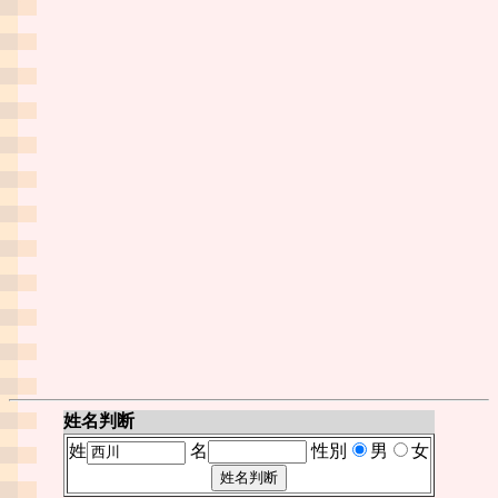
姓名判断
姓
名
性別
男
女