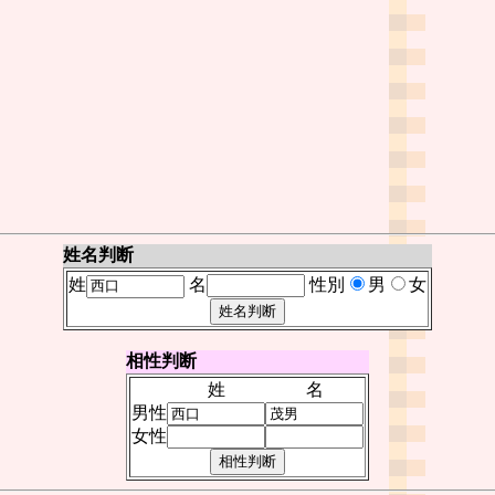
姓名判断
姓
名
性別
男
女
相性判断
姓
名
男性
女性