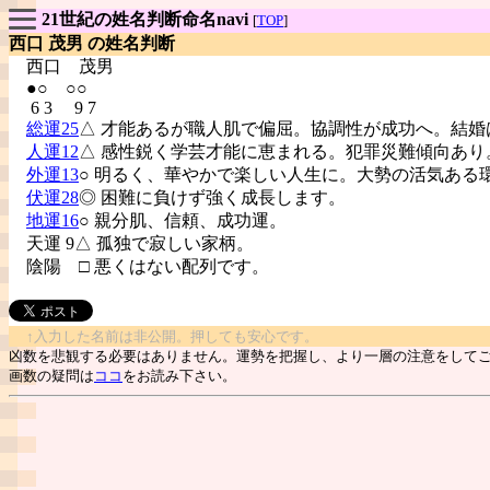
21世紀の姓名判断命名navi
[
TOP
]
西口 茂男 の姓名判断
西口
茂男
●○ ○○
6 3 9 7
総運25
△ 才能あるが職人肌で偏屈。協調性が成功へ。結婚
人運12
△ 感性鋭く学芸才能に恵まれる。犯罪災難傾向あり
外運13
○ 明るく、華やかで楽しい人生に。大勢の活気ある
伏運28
◎ 困難に負けず強く成長します。
地運16
○ 親分肌、信頼、成功運。
天運 9△ 孤独で寂しい家柄。
陰陽
□ 悪くはない配列です。
↑入力した名前は非公開。押しても安心です。
凶数を悲観する必要はありません。運勢を把握し、より一層の注意をして
画数の疑問は
ココ
をお読み下さい。