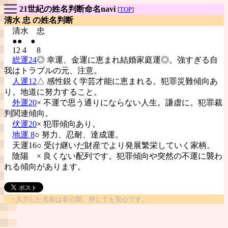
21世紀の姓名判断命名navi
[
TOP
]
清水 忠 の姓名判断
清水
忠
●● ●
12 4 8
総運24
◎ 幸運、金運に恵まれ結婚家庭運◎。強すぎる自
我はトラブルの元、注意。
人運12
△ 感性鋭く学芸才能に恵まれる。犯罪災難傾向あ
り。地道に努力すること。
外運20
× 不運で思う通りにならない人生。謙虚に。犯罪裁
判関連傾向。
伏運20
× 犯罪傾向あり。
地運 8
○ 努力、忍耐、達成運。
天運16○ 受け継いだ財産でより発展繁栄していく家柄。
陰陽
× 良くない配列です。犯罪傾向や突然の不運に襲わ
れる傾向があります。
↑入力した名前は非公開。押しても安心です。