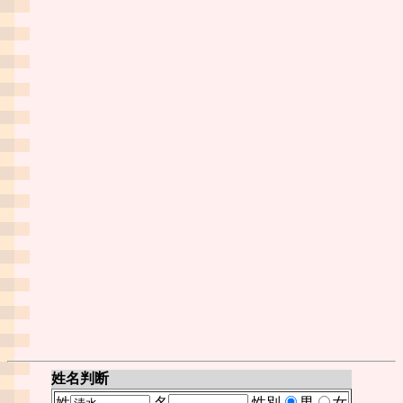
姓名判断
姓
名
性別
男
女