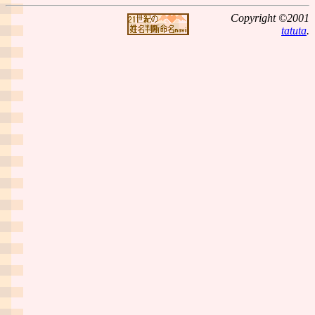
Copyright ©2001
tatuta
.