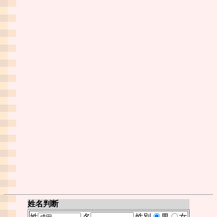
姓名判断
姓
名
性別
男
女