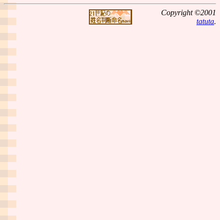
Copyright ©2001
tatuta
.