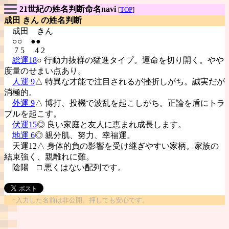
21世紀の姓名判断命名navi
[
TOP
]
成田 きん の姓名判断
成田
きん
○○ ●●
7 5 4 2
総運18
○ 行動力抜群の猛進タイプ。運命を切り開く。やや
度量のせまい点あり。
人運 9
△ 特異な才能で注目されるが挫折しがち。誠実だが
消極的。
外運 9
△ 博打、投機で波乱を起こしがち。正論を盾にトラ
ブルを起こす。
伏運15
◎ 良い家庭と友人に恵まれ成長します。
地運 6
◎ 親分肌、努力、幸福運。
天運12△ 身体的負の影響を受け継ぎやすい家柄。家族の
結束強く、親離れに難。
陰陽
□ 悪くはない配列です。
↑入力した名前は非公開。押しても安心です。