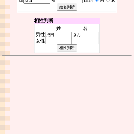
相性判断
姓
名
男性
女性