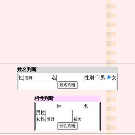
姓名判断
姓
名
性別
男
女
相性判断
姓
名
男性
女性