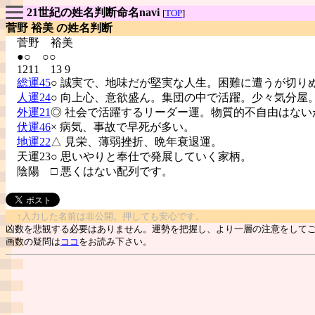
21世紀の姓名判断命名navi
[
TOP
]
菅野 裕美 の姓名判断
菅野
裕美
●○ ○○
1211 13 9
総運45
○ 誠実で、地味だが堅実な人生。困難に遭うが切り
人運24
○ 向上心、意欲盛ん。集団の中で活躍。少々気分屋
外運21
◎ 社会で活躍するリーダー運。物質的不自由はない
伏運46
× 病気、事故で早死が多い。
地運22
△ 見栄、薄弱挫折、晩年衰退運。
天運23○ 思いやりと奉仕で発展していく家柄。
陰陽
□ 悪くはない配列です。
↑入力した名前は非公開。押しても安心です。
凶数を悲観する必要はありません。運勢を把握し、より一層の注意をして
画数の疑問は
ココ
をお読み下さい。