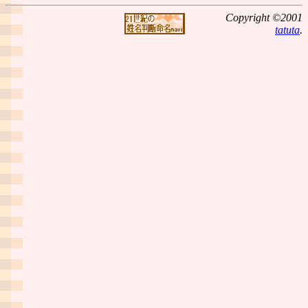
Copyright ©2001
tatuta
.