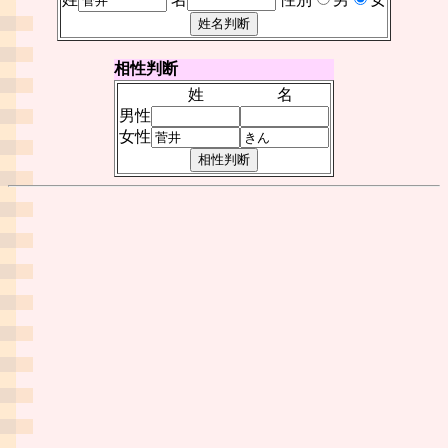
相性判断
姓
名
男性
女性