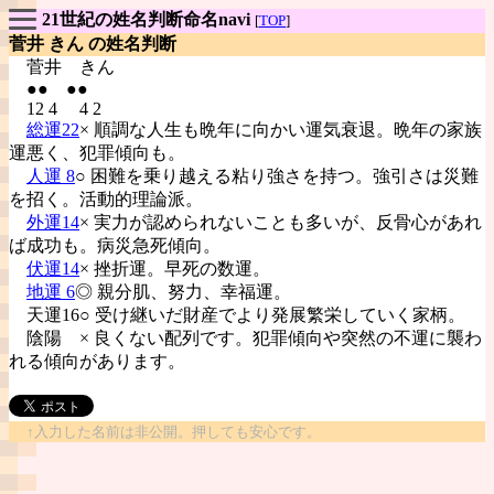
21世紀の姓名判断命名navi
[
TOP
]
菅井 きん の姓名判断
菅井
きん
●● ●●
12 4 4 2
総運22
× 順調な人生も晩年に向かい運気衰退。晩年の家族
運悪く、犯罪傾向も。
人運 8
○ 困難を乗り越える粘り強さを持つ。強引さは災難
を招く。活動的理論派。
外運14
× 実力が認められないことも多いが、反骨心があれ
ば成功も。病災急死傾向。
伏運14
× 挫折運。早死の数運。
地運 6
◎ 親分肌、努力、幸福運。
天運16○ 受け継いだ財産でより発展繁栄していく家柄。
陰陽
× 良くない配列です。犯罪傾向や突然の不運に襲わ
れる傾向があります。
↑入力した名前は非公開。押しても安心です。