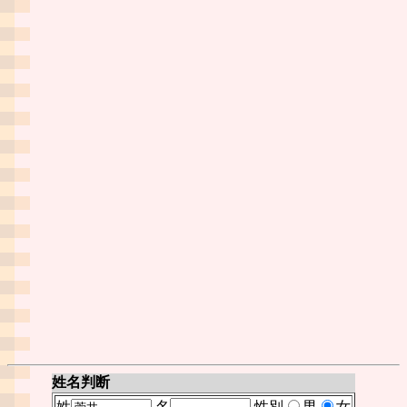
姓名判断
姓
名
性別
男
女