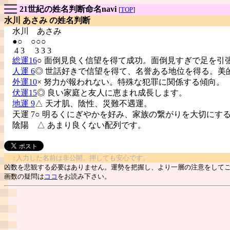
21世紀の姓名判断命名navi
[
TOP
]
水川 あさみ の姓名判断
水川
あさみ
●○ ○○○
4 3 3 3 3
総運16
○ 面倒見良く信望を得て成功。面倒見すぎで足を引
人運 6
◎ 世話好きで信望を得て、名誉ある地位を得る。美
外運10
× 努力が報われない。特殊な犯罪に関係する傾向。
伏運15
◎ 良い家庭と友人に恵まれ成長します。
地運 9
△ 天才肌、陰性、災難不遇運。
天運 7○ 明るくにぎやかを好み、家族の繋がりを大切にす
陰陽
△ あまり良くない配列です。
↑入力した名前は非公開。押しても安心です。
凶数を悲観する必要はありません。運勢を把握し、より一層の注意をして
画数の疑問は
ココ
をお読み下さい。