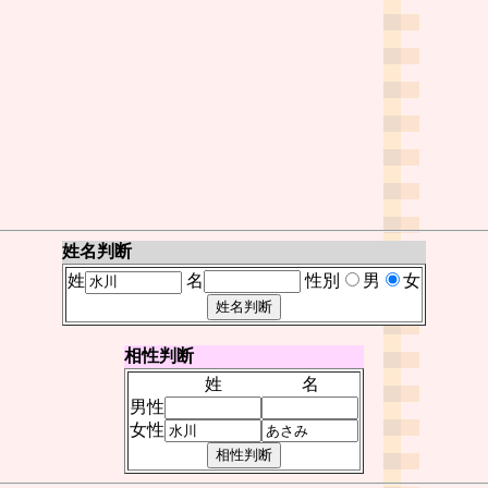
姓名判断
姓
名
性別
男
女
相性判断
姓
名
男性
女性