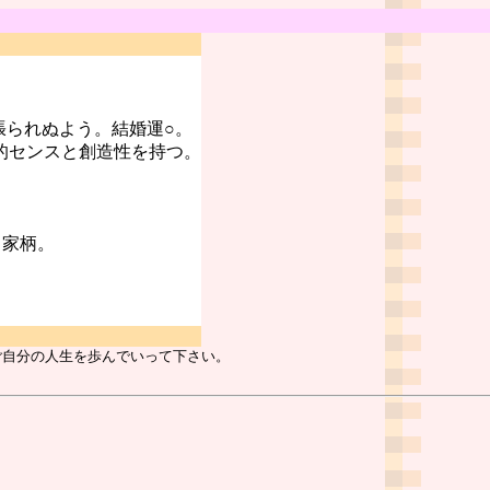
張られぬよう。結婚運○。
的センスと創造性を持つ。
る家柄。
ご自分の人生を歩んでいって下さい。