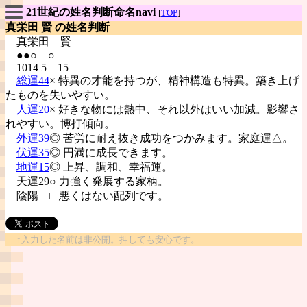
21世紀の姓名判断命名navi
[
TOP
]
真栄田 賢 の姓名判断
真栄田
賢
●●○ ○
1014 5 15
総運44
× 特異の才能を持つが、精神構造も特異。築き上げ
たものを失いやすい。
人運20
× 好きな物には熱中、それ以外はいい加減。影響さ
れやすい。博打傾向。
外運39
◎ 苦労に耐え抜き成功をつかみます。家庭運△。
伏運35
◎ 円満に成長できます。
地運15
◎ 上昇、調和、幸福運。
天運29○ 力強く発展する家柄。
陰陽
□ 悪くはない配列です。
↑入力した名前は非公開。押しても安心です。