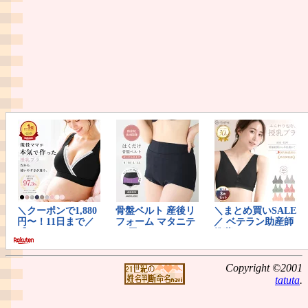
Copyright ©2001
tatuta
.