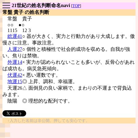
21世紀の姓名判断命名navi
[
TOP
]
常盤 貴子 の姓名判断
常盤
貴子
○○ ●○
1115 12 3
総運41
○ 器が大きく、実力と行動力があり大成します。傲
慢さに注意。事故注意。
人運27
○ 個性と積極性で社会的成功を収める。自我が強
い。焦りは禁物。
外運14
× 実力が認められないことも多いが、反骨心があれ
ば成功も。病災急死傾向。
伏運42
× 悪い運数です。
地運15
◎ 上昇、調和、幸福運。
天運26△ 面倒見の良い家柄で、まわりの不運まで背負込
みます。
陰陽
◎ 理想的な配列です。
↑入力した名前は非公開。押しても安心です。