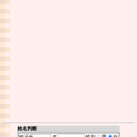
姓名判断
姓
名
性別
男
女