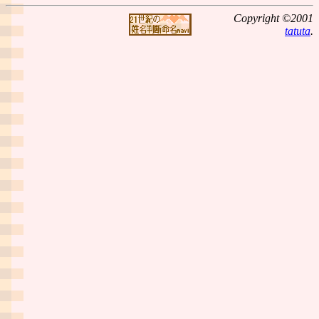
Copyright ©2001
tatuta
.