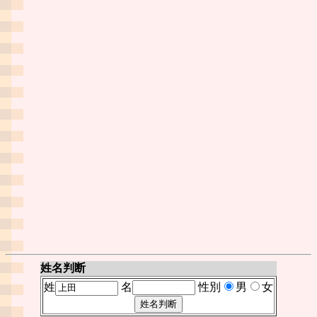
姓名判断
姓
名
性別
男
女