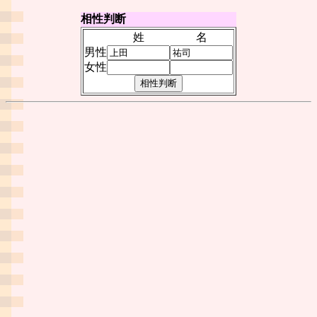
相性判断
姓
名
男性
女性