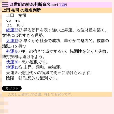
21世紀の姓名判断命名navi
[
TOP
]
上田 祐司 の姓名判断
上田
祐司
○○ ●○
3 5 10 5
総運23
◎ 昇る朝日を表す強い上昇運。地位財産を築く。
女性には強すぎる運勢。
人運15
◎ 早くから社会で成功。華やかで魅力的。抜群の
活動力を持つ
外運 8
○ 押しの強さで成功するが、協調性を欠くと失敗。
博打投機は避けるよう。
伏運30
× 悪い運数です。
地運15
◎ 上昇、調和、幸福運。
天運 8○ 先祖代々の宿縁で周囲に助けられます。
陰陽
◎ 理想的な配列です。
↑入力した名前は非公開。押しても安心です。