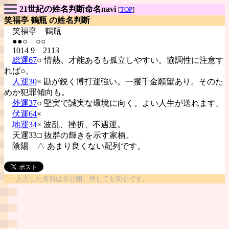
21世紀の姓名判断命名navi
[
TOP
]
笑福亭 鶴瓶 の姓名判断
笑福亭
鶴瓶
●●○ ○○
1014 9 2113
総運67
○ 情熱、才能あるも孤立しやすい。協調性に注意す
れば○。
人運30
× 勘が鋭く博打運強い。一攫千金願望あり。そのた
めか犯罪傾向も。
外運37
○ 堅実で誠実な環境に向く。よい人生が送れます。
伏運64
×
地運34
× 波乱、挫折、不遇運。
天運33□ 抜群の輝きを示す家柄。
陰陽
△ あまり良くない配列です。
↑入力した名前は非公開。押しても安心です。