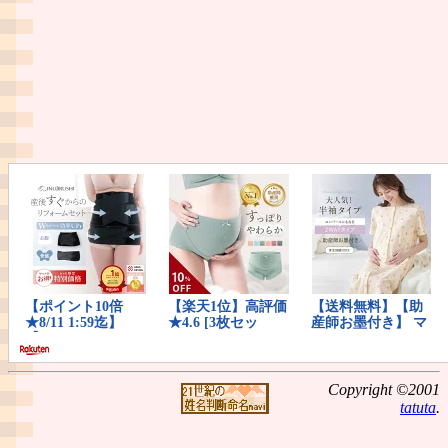
Copyright ©2001
tatuta
.