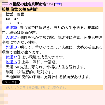
21世紀の姓名判断命名navi
[
TOP
]
松坂 倫世 の姓名判断
松坂
倫世
●○ ●○
8 7 10 5
総運30
× 野心家で勝負好き。波乱の人生を送る。犯罪傾
向。結婚は晩婚が吉。
人運17
○ 個性を活かす努力家。協調性に注意。何事も中途
半端にできない性格。
外運13
○ 明るく、華やかで楽しい人生に。大勢の活気ある
環境で個性が生きます。
伏運32
◎ よい環境で成長できます。
地運15
◎ 上昇、調和、幸福運。
天運15○ 先祖に守られ、幸福な人生を送れます。
陰陽
◎ 理想的な配列です。
天地同画 突然の不運に見舞われる傾向があります。
↑入力した名前は非公開。押しても安心です。