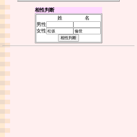
相性判断
姓
名
男性
女性