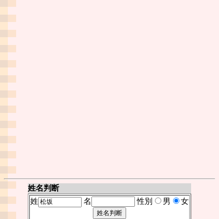
姓名判断
姓
名
性別
男
女