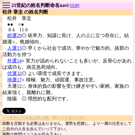
21世紀の姓名判断命名navi
[
TOP
]
松井 章圭 の姓名判断
松井
章圭
●● ○●
8 4 11 6
総運29
◎ 統率力、知謀に長け、人の上に立つ存在に。結
婚運○。晩婚傾向。
人運15
◎ 早くから社会で成功。華やかで魅力的。抜群の
活動力を持つ
外運14
× 実力が認められないことも多いが、反骨心があれ
ば成功も。病災急死傾向。
伏運32
◎ よい環境で成長できます。
地運17
○ 積極、魅力、頑固運。事故注意。
天運12△ 身体的負の影響を受け継ぎやすい家柄。家族の
結束強く、親離れに難。
陰陽
◎ 理想的な配列です。
↑入力した名前は非公開。押しても安心です。
凶数を悲観する必要はありません。運勢を把握し、より一層の注意をして
ご自分の人生を歩んでいって下さい。
画数の疑問は
ココ
をお読み下さい。