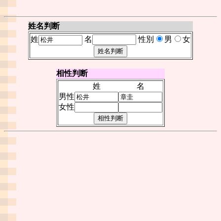
姓名判断
姓
名
性別
男
女
相性判断
姓
名
男性
女性