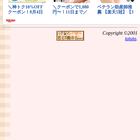
Copyright ©2001
tatuta
.