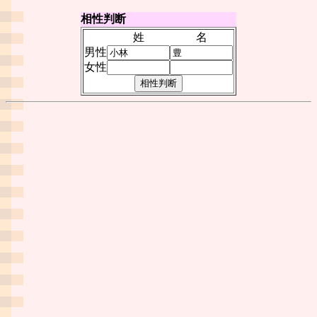
相性判断
姓
名
男性
女性