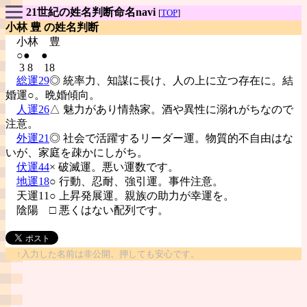
21世紀の姓名判断命名navi
[
TOP
]
小林 豊 の姓名判断
小林
豊
○● ●
3 8 18
総運29
◎ 統率力、知謀に長け、人の上に立つ存在に。結
婚運○。晩婚傾向。
人運26
△ 魅力があり情熱家。酒や異性に溺れがちなので
注意。
外運21
◎ 社会で活躍するリーダー運。物質的不自由はな
いが、家庭を疎かにしがち。
伏運44
× 破滅運。悪い運数です。
地運18
○ 行動、忍耐、強引運。事件注意。
天運11○ 上昇発展運。親族の助力が幸運を。
陰陽
□ 悪くはない配列です。
↑入力した名前は非公開。押しても安心です。