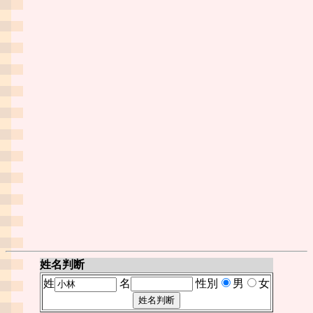
姓名判断
姓
名
性別
男
女