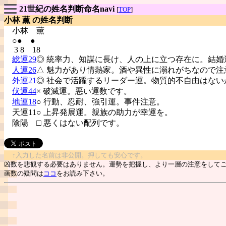
21世紀の姓名判断命名navi
[
TOP
]
小林 薫 の姓名判断
小林
薫
○● ●
3 8 18
総運29
◎ 統率力、知謀に長け、人の上に立つ存在に。結婚
人運26
△ 魅力があり情熱家。酒や異性に溺れがちなので注
外運21
◎ 社会で活躍するリーダー運。物質的不自由はない
伏運44
× 破滅運。悪い運数です。
地運18
○ 行動、忍耐、強引運。事件注意。
天運11○ 上昇発展運。親族の助力が幸運を。
陰陽
□ 悪くはない配列です。
↑入力した名前は非公開。押しても安心です。
凶数を悲観する必要はありません。運勢を把握し、より一層の注意をして
画数の疑問は
ココ
をお読み下さい。