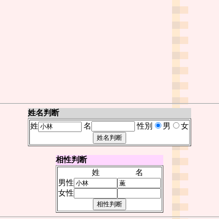
姓名判断
姓
名
性別
男
女
相性判断
姓
名
男性
女性