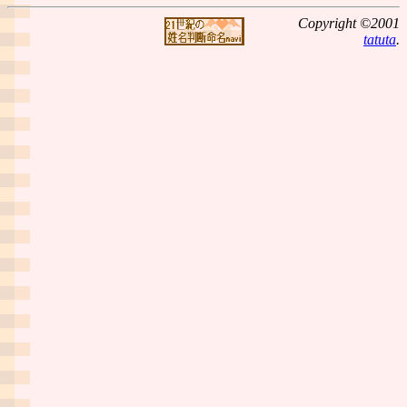
Copyright ©2001
tatuta
.