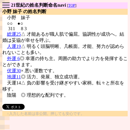
21世紀の姓名判断命名navi
[
TOP
]
小野 妹子 の姓名判断
小野
妹子
○○ ●○
311 8 3
総運25
△ 才能あるが職人肌で偏屈。協調性が成功へ。結
婚は妥協が幸せを呼ぶ。
人運19
△ 明るく頭脳明晰、几帳面。才能、努力が認めら
れないことも多い。
外運 6
◎ 幸運の持ち主。周囲の助力でより力を発揮するこ
とができます。
伏運30
× 悪い運数です。
地運11
◎ 活力、発展、独立成功運。
天運14△ 負の影響を受け継ぎやすい家柄。転々と所在を
移す。
陰陽
◎ 理想的な配列です。
↑入力した名前は非公開。押しても安心です。