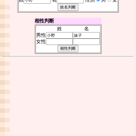
相性判断
姓
名
男性
女性