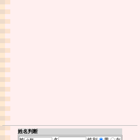
姓名判断
姓
名
性別
男
女