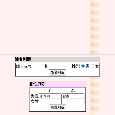
姓名判断
姓
名
性別
男
女
相性判断
姓
名
男性
女性