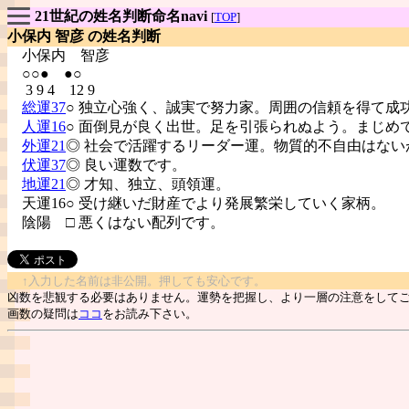
21世紀の姓名判断命名navi
[
TOP
]
小保内 智彦 の姓名判断
小保内
智彦
○○● ●○
3 9 4 12 9
総運37
○ 独立心強く、誠実で努力家。周囲の信頼を得て成
人運16
○ 面倒見が良く出世。足を引張られぬよう。まじめ
外運21
◎ 社会で活躍するリーダー運。物質的不自由はない
伏運37
◎ 良い運数です。
地運21
◎ 才知、独立、頭領運。
天運16○ 受け継いだ財産でより発展繁栄していく家柄。
陰陽
□ 悪くはない配列です。
↑入力した名前は非公開。押しても安心です。
凶数を悲観する必要はありません。運勢を把握し、より一層の注意をして
画数の疑問は
ココ
をお読み下さい。