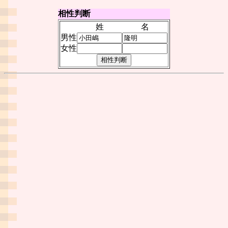
相性判断
姓
名
男性
女性