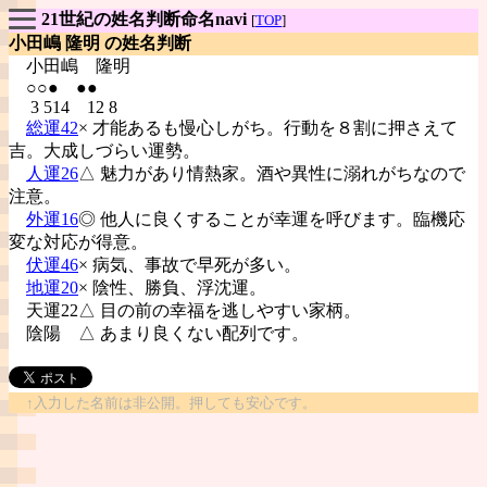
21世紀の姓名判断命名navi
[
TOP
]
小田嶋 隆明 の姓名判断
小田嶋
隆明
○○● ●●
3 514 12 8
総運42
× 才能あるも慢心しがち。行動を８割に押さえて
吉。大成しづらい運勢。
人運26
△ 魅力があり情熱家。酒や異性に溺れがちなので
注意。
外運16
◎ 他人に良くすることが幸運を呼びます。臨機応
変な対応が得意。
伏運46
× 病気、事故で早死が多い。
地運20
× 陰性、勝負、浮沈運。
天運22△ 目の前の幸福を逃しやすい家柄。
陰陽
△ あまり良くない配列です。
↑入力した名前は非公開。押しても安心です。