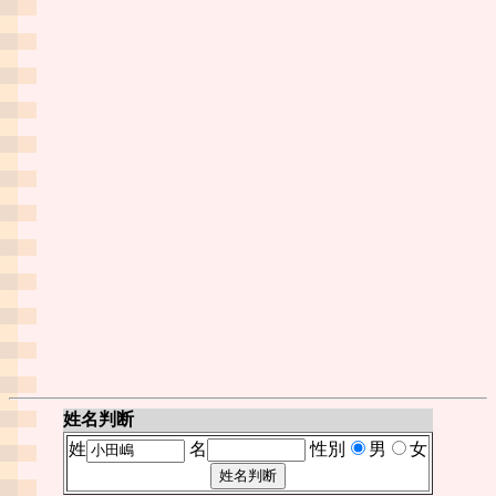
姓名判断
姓
名
性別
男
女