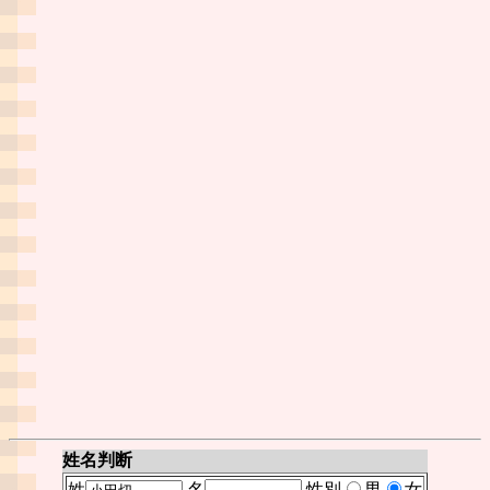
姓名判断
姓
名
性別
男
女