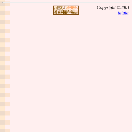
Copyright ©2001
tatuta
.