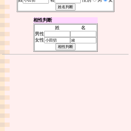
相性判断
姓
名
男性
女性