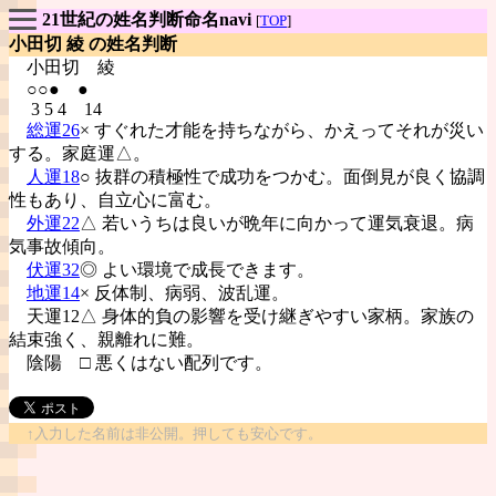
21世紀の姓名判断命名navi
[
TOP
]
小田切 綾 の姓名判断
小田切
綾
○○● ●
3 5 4 14
総運26
× すぐれた才能を持ちながら、かえってそれが災い
する。家庭運△。
人運18
○ 抜群の積極性で成功をつかむ。面倒見が良く協調
性もあり、自立心に富む。
外運22
△ 若いうちは良いが晩年に向かって運気衰退。病
気事故傾向。
伏運32
◎ よい環境で成長できます。
地運14
× 反体制、病弱、波乱運。
天運12△ 身体的負の影響を受け継ぎやすい家柄。家族の
結束強く、親離れに難。
陰陽
□ 悪くはない配列です。
↑入力した名前は非公開。押しても安心です。