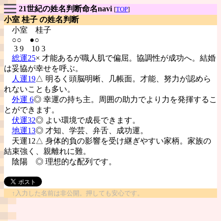
21世紀の姓名判断命名navi
[
TOP
]
小室 桂子 の姓名判断
小室
桂子
○○ ●○
3 9 10 3
総運25
× 才能あるが職人肌で偏屈。協調性が成功へ。結婚
は妥協が幸せを呼ぶ。
人運19
△ 明るく頭脳明晰、几帳面。才能、努力が認めら
れないことも多い。
外運 6
◎ 幸運の持ち主。周囲の助力でより力を発揮するこ
とができます。
伏運32
◎ よい環境で成長できます。
地運13
◎ 才知、学芸、弁舌、成功運。
天運12△ 身体的負の影響を受け継ぎやすい家柄。家族の
結束強く、親離れに難。
陰陽
◎ 理想的な配列です。
↑入力した名前は非公開。押しても安心です。