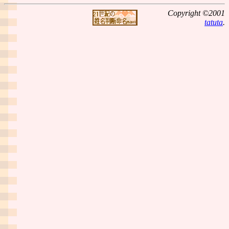
Copyright ©2001
tatuta
.