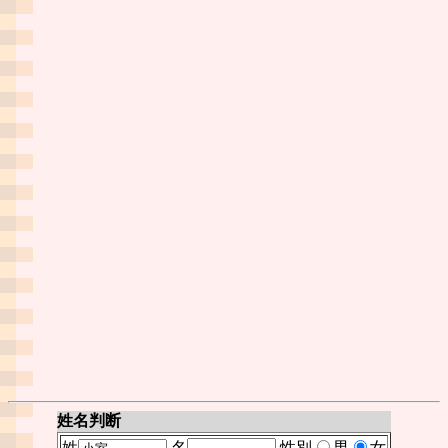
姓名判断
姓
名
性別
男
女