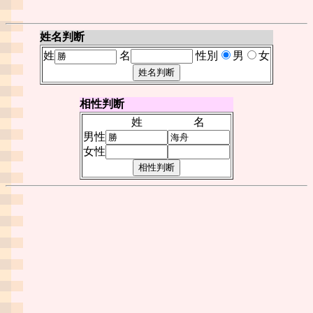
姓名判断
姓
名
性別
男
女
相性判断
姓
名
男性
女性