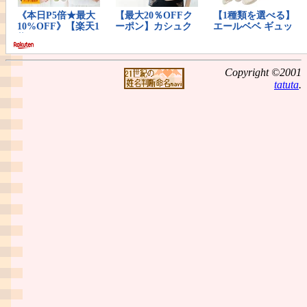
Copyright ©2001
tatuta
.