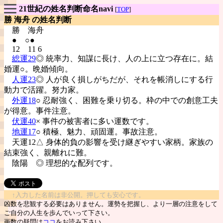
21世紀の姓名判断命名navi
[
TOP
]
勝 海舟 の姓名判断
勝
海舟
● ○●
12 11 6
総運29
◎ 統率力、知謀に長け、人の上に立つ存在に。結
婚運○。晩婚傾向。
人運23
◎ 人が良く損しがちだが、それを帳消しにする行
動力で活躍。努力家。
外運18
○ 忍耐強く、困難を乗り切る。枠の中での創意工夫
が得意。事件注意。
伏運40
× 事件の被害者に多い運数です。
地運17
○ 積極、魅力、頑固運。事故注意。
天運12△ 身体的負の影響を受け継ぎやすい家柄。家族の
結束強く、親離れに難。
陰陽
◎ 理想的な配列です。
↑入力した名前は非公開。押しても安心です。
凶数を悲観する必要はありません。運勢を把握し、より一層の注意をして
ご自分の人生を歩んでいって下さい。
画数の疑問は
ココ
をお読み下さい。