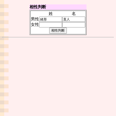
相性判断
姓
名
男性
女性