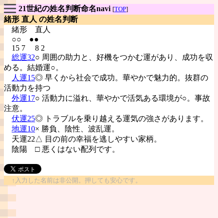
21世紀の姓名判断命名navi
[
TOP
]
緒形 直人 の姓名判断
緒形
直人
○○ ●●
15 7 8 2
総運32
○ 周囲の助力と、好機をつかむ運があり、成功を収
める。結婚運○。
人運15
◎ 早くから社会で成功。華やかで魅力的。抜群の
活動力を持つ
外運17
○ 活動力に溢れ、華やかで活気ある環境が○。事故
注意。
伏運25
◎ トラブルを乗り越える運気の強さがあります。
地運10
× 勝負、陰性、波乱運。
天運22△ 目の前の幸福を逃しやすい家柄。
陰陽
□ 悪くはない配列です。
↑入力した名前は非公開。押しても安心です。