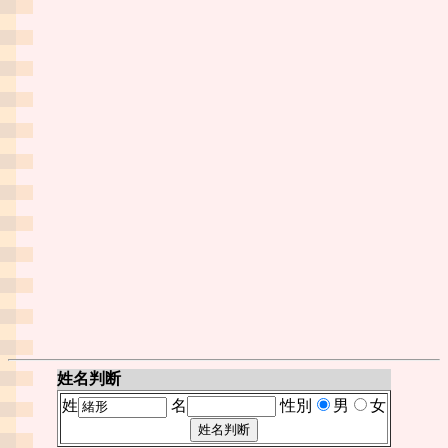
姓名判断
姓
名
性別
男
女