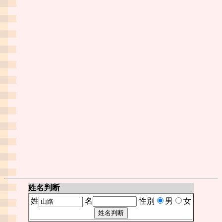
姓名判断
姓
名
性別
男
女