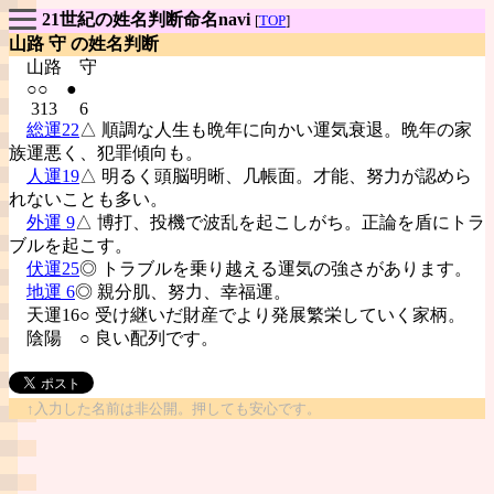
21世紀の姓名判断命名navi
[
TOP
]
山路 守 の姓名判断
山路
守
○○ ●
313 6
総運22
△ 順調な人生も晩年に向かい運気衰退。晩年の家
族運悪く、犯罪傾向も。
人運19
△ 明るく頭脳明晰、几帳面。才能、努力が認めら
れないことも多い。
外運 9
△ 博打、投機で波乱を起こしがち。正論を盾にトラ
ブルを起こす。
伏運25
◎ トラブルを乗り越える運気の強さがあります。
地運 6
◎ 親分肌、努力、幸福運。
天運16○ 受け継いだ財産でより発展繁栄していく家柄。
陰陽
○ 良い配列です。
↑入力した名前は非公開。押しても安心です。