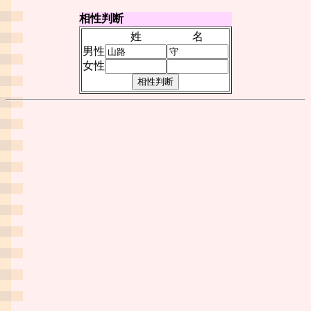
相性判断
姓
名
男性
女性