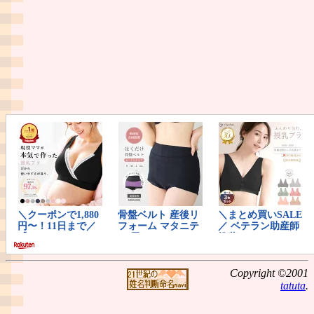
Copyright ©2001
tatuta
.