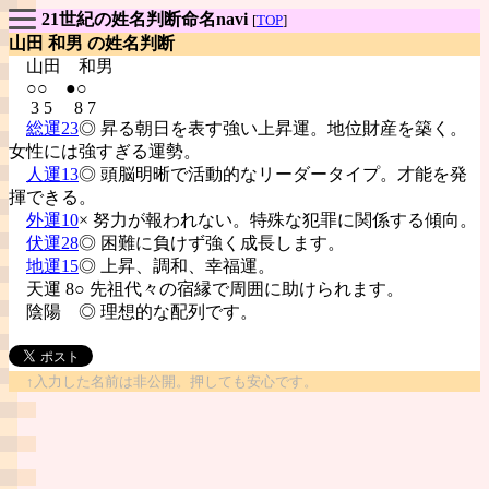
21世紀の姓名判断命名navi
[
TOP
]
山田 和男 の姓名判断
山田
和男
○○ ●○
3 5 8 7
総運23
◎ 昇る朝日を表す強い上昇運。地位財産を築く。
女性には強すぎる運勢。
人運13
◎ 頭脳明晰で活動的なリーダータイプ。才能を発
揮できる。
外運10
× 努力が報われない。特殊な犯罪に関係する傾向。
伏運28
◎ 困難に負けず強く成長します。
地運15
◎ 上昇、調和、幸福運。
天運 8○ 先祖代々の宿縁で周囲に助けられます。
陰陽
◎ 理想的な配列です。
↑入力した名前は非公開。押しても安心です。