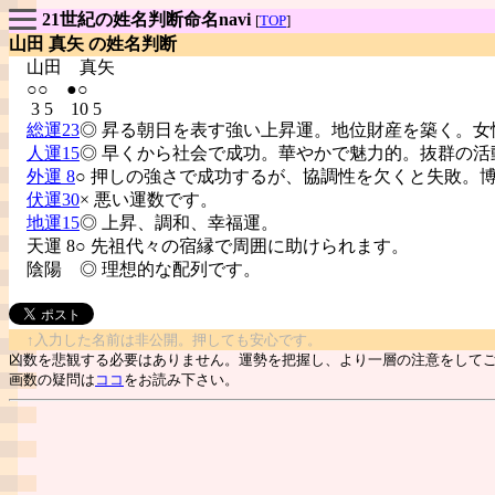
21世紀の姓名判断命名navi
[
TOP
]
山田 真矢 の姓名判断
山田
真矢
○○ ●○
3 5 10 5
総運23
◎ 昇る朝日を表す強い上昇運。地位財産を築く。女
人運15
◎ 早くから社会で成功。華やかで魅力的。抜群の活
外運 8
○ 押しの強さで成功するが、協調性を欠くと失敗。
伏運30
× 悪い運数です。
地運15
◎ 上昇、調和、幸福運。
天運 8○ 先祖代々の宿縁で周囲に助けられます。
陰陽
◎ 理想的な配列です。
↑入力した名前は非公開。押しても安心です。
凶数を悲観する必要はありません。運勢を把握し、より一層の注意をして
画数の疑問は
ココ
をお読み下さい。