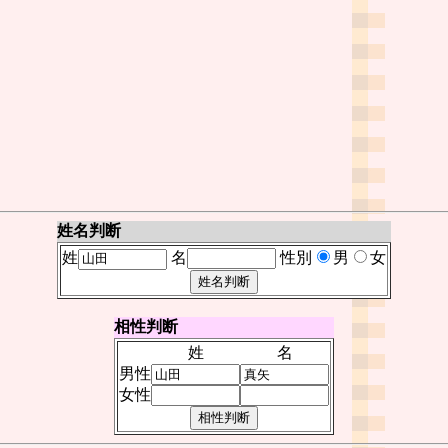
姓名判断
姓
名
性別
男
女
相性判断
姓
名
男性
女性