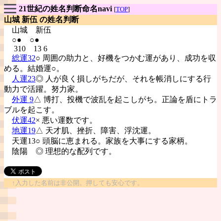
21世紀の姓名判断命名navi
[
TOP
]
山城 新伍 の姓名判断
山城
新伍
○● ○●
310 13 6
総運32
○ 周囲の助力と、好機をつかむ運があり、成功を収
める。結婚運○。
人運23
◎ 人が良く損しがちだが、それを帳消しにする行
動力で活躍。努力家。
外運 9
△ 博打、投機で波乱を起こしがち。正論を盾にトラ
ブルを起こす。
伏運42
× 悪い運数です。
地運19
△ 天才肌、挫折、障害、浮沈運。
天運13○ 頭脳に恵まれる。家族を大事にする家柄。
陰陽
◎ 理想的な配列です。
↑入力した名前は非公開。押しても安心です。