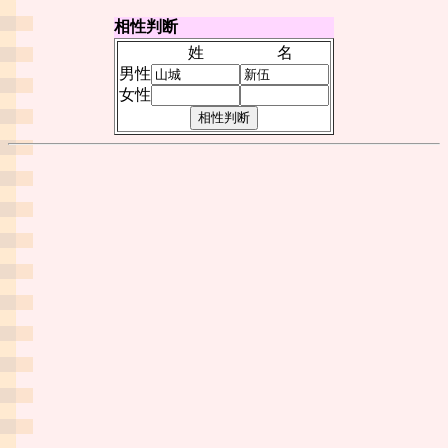
相性判断
姓
名
男性
女性