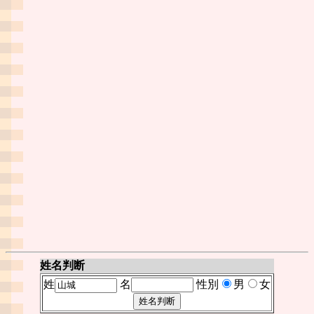
姓名判断
姓
名
性別
男
女