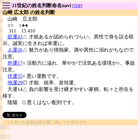
21世紀の姓名判断命名navi
[
TOP
]
山崎 広太郎 の姓名判断
山崎
広太郎
○○ ○●●
311 15 410
総運43
△ 才能あるが認められづらい。異性で身を誤る暗
示。誠実に生きれば幸運に。
人運26
△ 魅力があり情熱家。酒や異性に溺れがちなので
注意。
外運17
○ 活動力に溢れ、華やかで活気ある環境が○。事故
注意。
伏運55
× 悪い運数です。
地運29
◎ 才能、統率、首領運。
天運14△ 負の影響を受け継ぎやすい家柄。転々と所在を
移す。
陰陽
□ 悪くはない配列です。
↑入力した名前は非公開。押しても安心です。