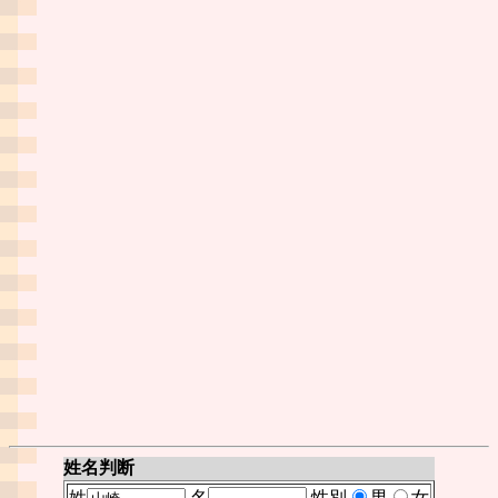
姓名判断
姓
名
性別
男
女