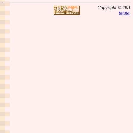
Copyright ©2001
tatuta
.