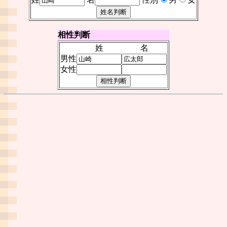
相性判断
姓
名
男性
女性