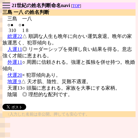
21世紀の姓名判断命名navi
[
TOP
]
三島 一八 の姓名判断
三島
一八
○● ○●
310 1 8
総運22
△ 順調な人生も晩年に向かい運気衰退。晩年の家
族運悪く、犯罪傾向も。
人運11
◎ リーダーシップを発揮し良い結果を得る。意志
強く才能に恵まれる。
外運11
○ 周囲に信頼される。強運と孤独を併せ持つ。晩婚
傾向。
伏運20
× 犯罪傾向あり。
地運 9
△ 天才肌、陰性、災難不遇運。
天運13○ 頭脳に恵まれる。家族を大事にする家柄。
陰陽
◎ 理想的な配列です。
↑入力した名前は非公開。押しても安心です。