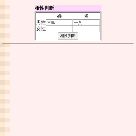
相性判断
姓
名
男性
女性