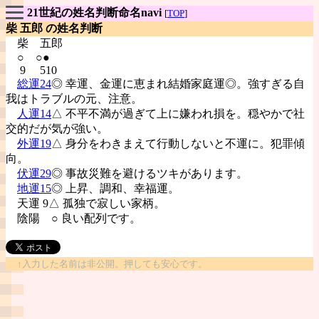
21世紀の姓名判断命名navi
[
TOP
]
柴 五郎 の姓名判断
柴
五郎
○ ○●
9 510
総運24
◎ 幸運、金運に恵まれ結婚家庭運◎。強すぎる自
我はトラブルの元、注意。
人運14
△ 不平不満が過ぎて上に嫌われ損を。穏やかで社
交的だが気が強い。
外運19
△ 身分をわきまえて行動しないと不運に。犯罪傾
向。
伏運29
◎ 事故災難を避けるツキがあります。
地運15
◎ 上昇、調和、幸福運。
天運 9△ 孤独で寂しい家柄。
陰陽
○ 良い配列です。
↑入力した名前は非公開。押しても安心です。