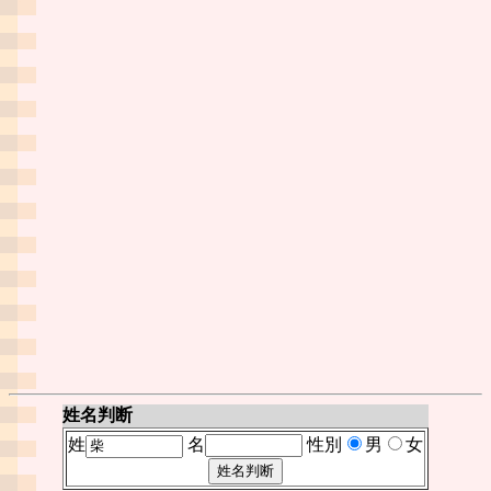
姓名判断
姓
名
性別
男
女