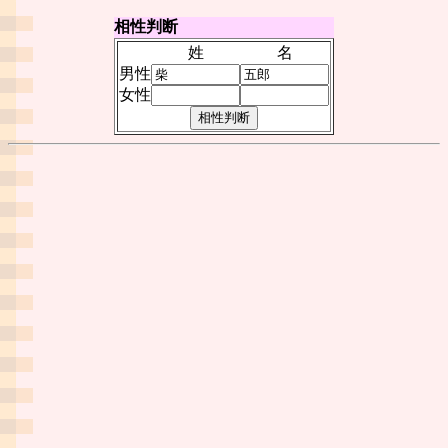
相性判断
姓
名
男性
女性