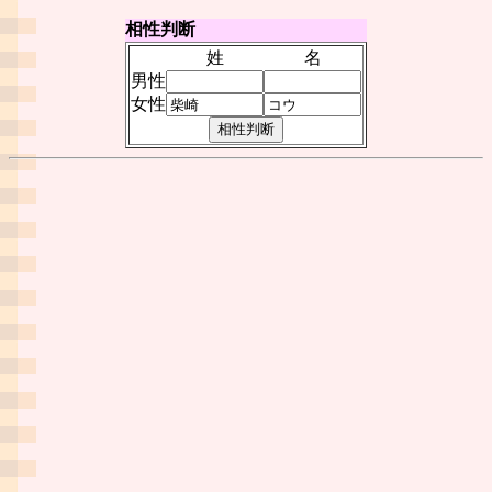
相性判断
姓
名
男性
女性