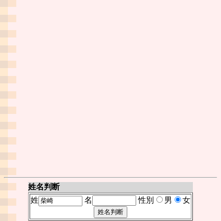
姓名判断
姓
名
性別
男
女