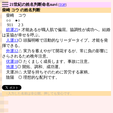
21世紀の姓名判断命名navi
[
TOP
]
柴崎 コウ の姓名判断
柴崎
コウ
○○ ●○
911 2 3
総運25
× 才能あるが職人肌で偏屈。協調性が成功へ。結婚
は妥協が幸せを呼ぶ。
人運13
◎ 頭脳明晰で活動的なリーダータイプ。才能を発
揮できる。
外運12
△ 実力を蓄えやがて開花するが、常に負の影響に
さらされるため晩年注意。
伏運18
◎ たくましく成長します。事故に注意。
地運 5
◎ 開拓、調和、成功運。
天運20△ 大望を持ちそのために苦労する家柄。
陰陽
◎ 理想的な配列です。
↑入力した名前は非公開。押しても安心です。