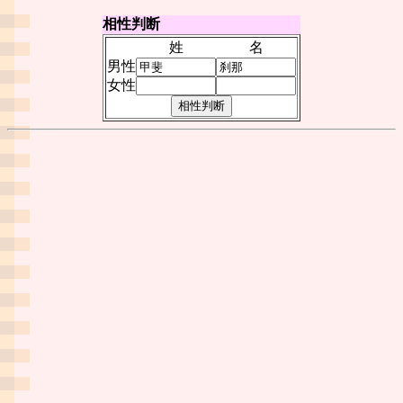
相性判断
姓
名
男性
女性