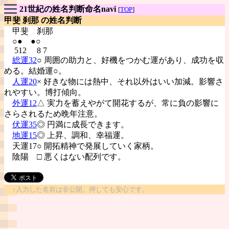
21世紀の姓名判断命名navi
[
TOP
]
甲斐 刹那 の姓名判断
甲斐
刹那
○● ●○
512 8 7
総運32
○ 周囲の助力と、好機をつかむ運があり、成功を収
める。結婚運○。
人運20
× 好きな物には熱中、それ以外はいい加減。影響さ
れやすい。博打傾向。
外運12
△ 実力を蓄えやがて開花するが、常に負の影響に
さらされるため晩年注意。
伏運35
◎ 円満に成長できます。
地運15
◎ 上昇、調和、幸福運。
天運17○ 開拓精神で発展していく家柄。
陰陽
□ 悪くはない配列です。
↑入力した名前は非公開。押しても安心です。