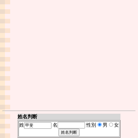
姓名判断
姓
名
性別
男
女