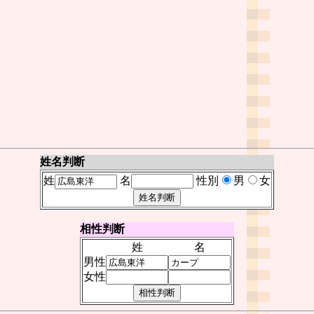
姓名判断
姓
名
性別
男
女
相性判断
姓
名
男性
女性