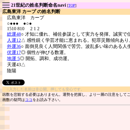
21世紀の姓名判断命名navi
[
TOP
]
広島東洋 カープ の姓名判断
広島東洋
カープ
○●●● ●○●
1510 810 2 1 2
総運48
○ 才知に優れ、補佐参謀として実力を発揮。誠実で
人運12
△ 感性鋭く学芸才能に恵まれる。犯罪災難傾向あり
外運36
○ 面倒見良く人間関係で苦労。波乱多い味のある人
伏運17
◎ 個性が伸びる数運。
地運 5
◎ 開拓、調和、成功運。
天運43△
陰陽
↑入力した名前は非公開。押しても安心です。
凶数を悲観する必要はありません。運勢を把握し、より一層の注意をして
画数の疑問は
ココ
をお読み下さい。