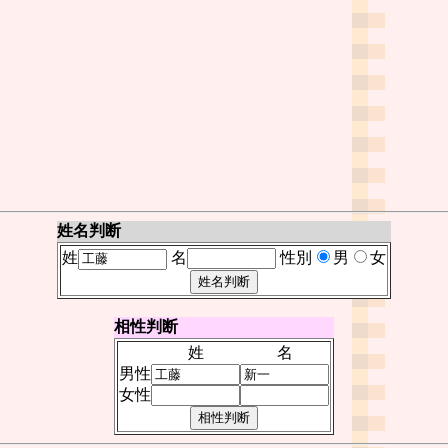
姓名判断
姓
名
性別
男
女
相性判断
姓
名
男性
女性