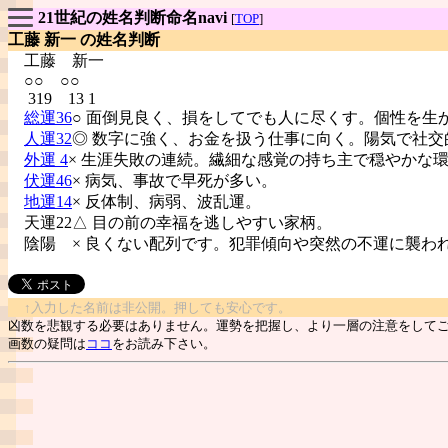
21世紀の姓名判断命名navi
[
TOP
]
工藤 新一 の姓名判断
工藤
新一
○○ ○○
319 13 1
総運36
○ 面倒見良く、損をしてでも人に尽くす。個性を生
人運32
◎ 数字に強く、お金を扱う仕事に向く。陽気で社交
外運 4
× 生涯失敗の連続。繊細な感覚の持ち主で穏やかな
伏運46
× 病気、事故で早死が多い。
地運14
× 反体制、病弱、波乱運。
天運22△ 目の前の幸福を逃しやすい家柄。
陰陽
× 良くない配列です。犯罪傾向や突然の不運に襲わ
↑入力した名前は非公開。押しても安心です。
凶数を悲観する必要はありません。運勢を把握し、より一層の注意をして
画数の疑問は
ココ
をお読み下さい。