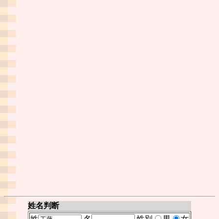
姓名判断
姓
名
性別
男
女