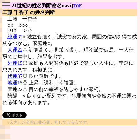
21世紀の姓名判断命名navi
[
TOP
]
工藤 千香子 の姓名判断
工藤
千香子
○○ ○○○
319 3 9 3
総運37
○ 独立心強く、誠実で努力家。周囲の信頼を得て成
功をつかむ。家庭運○。
人運22
△ 計算高く、見栄っ張り。理論派で偏屈。一人仕
事では集中し、結果を出す。
外運15
◎ 家庭も人間関係も円満で楽しい人生に。幸運に
恵まれます。積極的に。
伏運37
◎ 良い運数です。
地運15
◎ 上昇、調和、幸福運。
天運22△ 目の前の幸福を逃しやすい家柄。
陰陽
× 良くない配列です。犯罪傾向や突然の不運に襲わ
れる傾向があります。
↑入力した名前は非公開。押しても安心です。