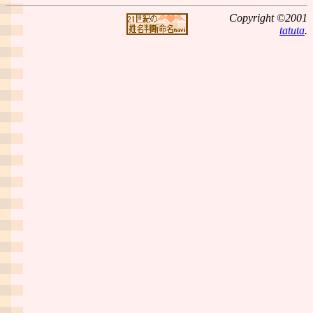
Copyright ©2001
tatuta
.