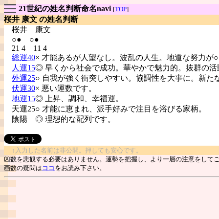
21世紀の姓名判断命名navi
[
TOP
]
桜井 康文 の姓名判断
桜井
康文
○● ○●
21 4 11 4
総運40
× 才能あるが人望なし。波乱の人生。地道な努力が
人運15
◎ 早くから社会で成功。華やかで魅力的。抜群の活
外運25
○ 自我が強く衝突しやすい。協調性を大事に。新た
伏運30
× 悪い運数です。
地運15
◎ 上昇、調和、幸福運。
天運25○ 才能に恵まれ、派手好みで注目を浴びる家柄。
陰陽
◎ 理想的な配列です。
↑入力した名前は非公開。押しても安心です。
凶数を悲観する必要はありません。運勢を把握し、より一層の注意をして
画数の疑問は
ココ
をお読み下さい。