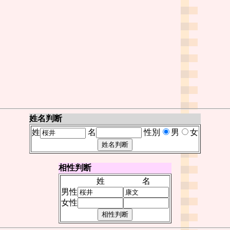
姓名判断
姓
名
性別
男
女
相性判断
姓
名
男性
女性