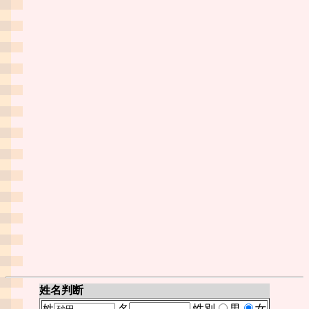
姓名判断
姓
名
性別
男
女