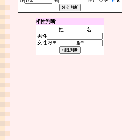
相性判断
姓
名
男性
女性