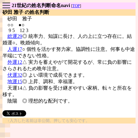
21世紀の姓名判断命名navi
[
TOP
]
砂田 雅子 の姓名判断
砂田
雅子
○○ ●○
9 5 12 3
総運29
◎ 統率力、知謀に長け、人の上に立つ存在に。結
婚運○。晩婚傾向。
人運17
○ 個性を活かす努力家。協調性に注意。何事も中途
半端にできない性格。
外運12
△ 実力を蓄えやがて開花するが、常に負の影響に
さらされるため晩年注意。
伏運32
◎ よい環境で成長できます。
地運15
◎ 上昇、調和、幸福運。
天運14△ 負の影響を受け継ぎやすい家柄。転々と所在を
移す。
陰陽
◎ 理想的な配列です。
↑入力した名前は非公開。押しても安心です。