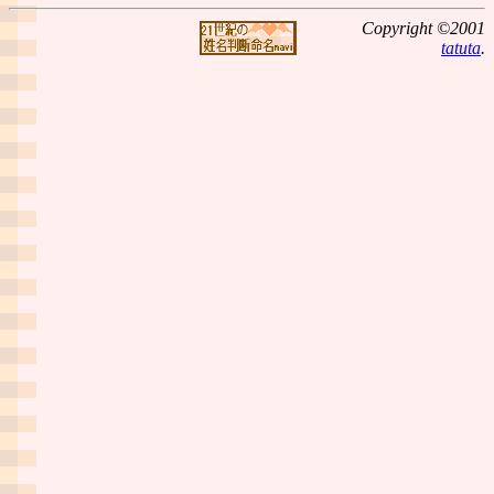
Copyright ©2001
tatuta
.