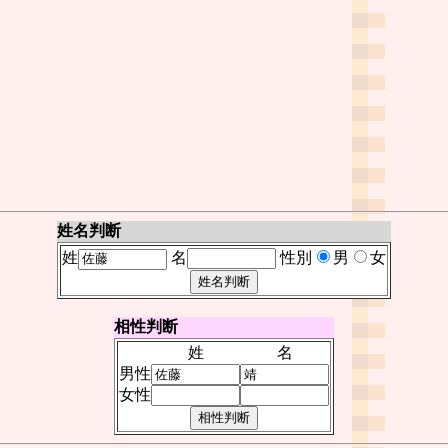
姓名判断
姓
名
性別
男
女
相性判断
姓
名
男性
女性