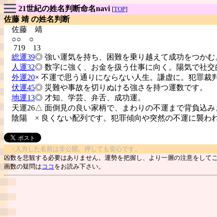
21世紀の姓名判断命名navi
[
TOP
]
佐藤 靖 の姓名判断
佐藤
靖
○○ ○
719 13
総運39
◎ 強い運気を持ち、困難を乗り越えて成功をつかむ
人運32
◎ 数字に強く、お金を扱う仕事に向く。陽気で社交
外運20
× 不運で思う通りにならない人生。謙虚に。犯罪裁
伏運45
◎ 災難や事故を切りぬける強さを持つ運数です。
地運13
◎ 才知、学芸、弁舌、成功運。
天運26△ 面倒見の良い家柄で、まわりの不運まで背負込み
陰陽
× 良くない配列です。犯罪傾向や突然の不運に襲わ
↑入力した名前は非公開。押しても安心です。
凶数を悲観する必要はありません。運勢を把握し、より一層の注意をして
画数の疑問は
ココ
をお読み下さい。