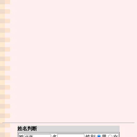
姓名判断
姓
名
性別
男
女