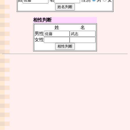
相性判断
姓
名
男性
女性