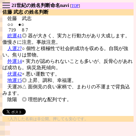
21世紀の姓名判断命名navi
[
TOP
]
佐藤 武志 の姓名判断
佐藤
武志
○○ ●○
719 8 7
総運41
◎ 器が大きく、実力と行動力があり大成します。
傲慢さに注意。事故注意。
人運27
○ 個性と積極性で社会的成功を収める。自我が強
い。焦りは禁物。
外運14
× 実力が認められないことも多いが、反骨心があれ
ば成功も。病災急死傾向。
伏運42
× 悪い運数です。
地運15
◎ 上昇、調和、幸福運。
天運26△ 面倒見の良い家柄で、まわりの不運まで背負込
みます。
陰陽
◎ 理想的な配列です。
↑入力した名前は非公開。押しても安心です。