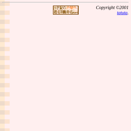
Copyright ©2001
tatuta
.