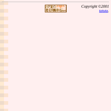
Copyright ©2001
tatuta
.