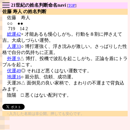
21世紀の姓名判断命名navi
[
TOP
]
佐藤 寿人 の姓名判断
佐藤
寿人
○○ ●●
719 14 2
総運42
× 才能あるも慢心しがち。行動を８割に押さえて
吉。大成しづらい運勢。
人運33
○ 博打運強く、浮き沈みが激しい。さっぱりした性
格で自分の気持ちに正直。
外運 9
△ 博打、投機で波乱を起こしがち。正論を盾にトラ
ブルを起こす。
伏運49
◎ それほど悪くはない運数です。
地運16
○ 親分肌、信頼、成功運。
天運26△ 面倒見の良い家柄で、まわりの不運まで背負込
みます。
陰陽
□ 悪くはない配列です。
↑入力した名前は非公開。押しても安心です。