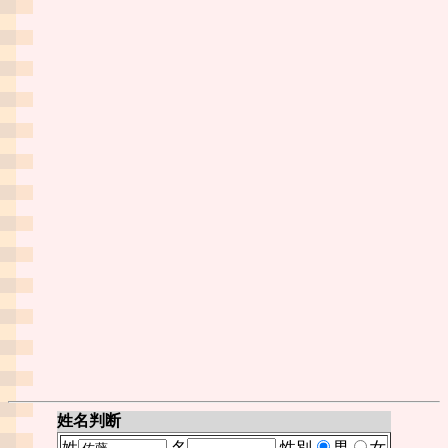
姓名判断
姓
名
性別
男
女