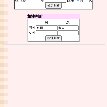
相性判断
姓
名
男性
女性