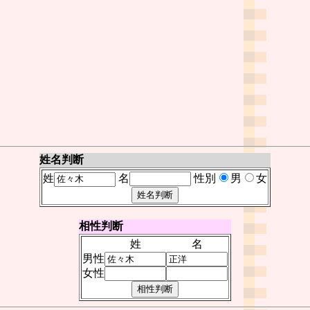
姓名判断
姓
名
性別
男
女
相性判断
姓
名
男性
女性