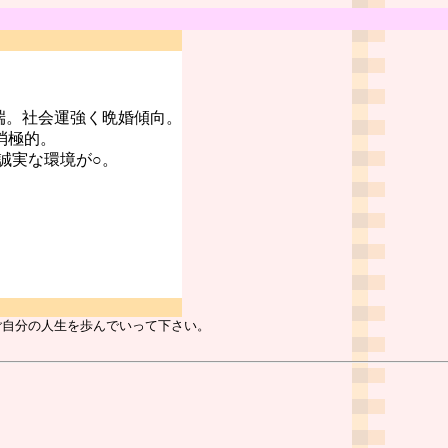
端。社会運強く晩婚傾向。
消極的。
誠実な環境が○。
ご自分の人生を歩んでいって下さい。