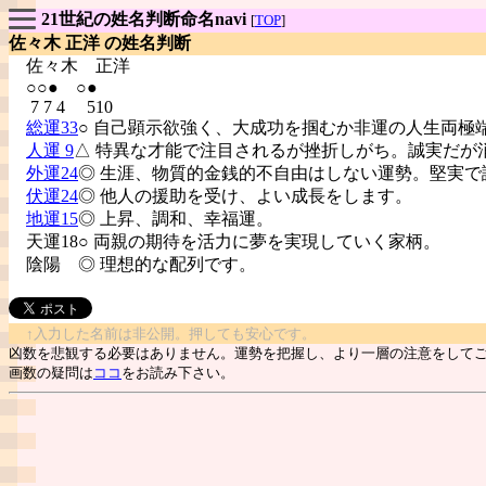
21世紀の姓名判断命名navi
[
TOP
]
佐々木 正洋 の姓名判断
佐々木
正洋
○○● ○●
7 7 4 510
総運33
○ 自己顕示欲強く、大成功を掴むか非運の人生両極
人運 9
△ 特異な才能で注目されるが挫折しがち。誠実だが
外運24
◎ 生涯、物質的金銭的不自由はしない運勢。堅実で
伏運24
◎ 他人の援助を受け、よい成長をします。
地運15
◎ 上昇、調和、幸福運。
天運18○ 両親の期待を活力に夢を実現していく家柄。
陰陽
◎ 理想的な配列です。
↑入力した名前は非公開。押しても安心です。
凶数を悲観する必要はありません。運勢を把握し、より一層の注意をして
画数の疑問は
ココ
をお読み下さい。