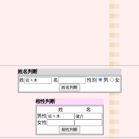
姓名判断
姓
名
性別
男
女
相性判断
姓
名
男性
女性