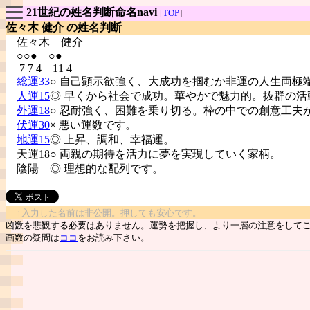
21世紀の姓名判断命名navi
[
TOP
]
佐々木 健介 の姓名判断
佐々木
健介
○○● ○●
7 7 4 11 4
総運33
○ 自己顕示欲強く、大成功を掴むか非運の人生両極
人運15
◎ 早くから社会で成功。華やかで魅力的。抜群の活
外運18
○ 忍耐強く、困難を乗り切る。枠の中での創意工夫
伏運30
× 悪い運数です。
地運15
◎ 上昇、調和、幸福運。
天運18○ 両親の期待を活力に夢を実現していく家柄。
陰陽
◎ 理想的な配列です。
↑入力した名前は非公開。押しても安心です。
凶数を悲観する必要はありません。運勢を把握し、より一層の注意をして
画数の疑問は
ココ
をお読み下さい。